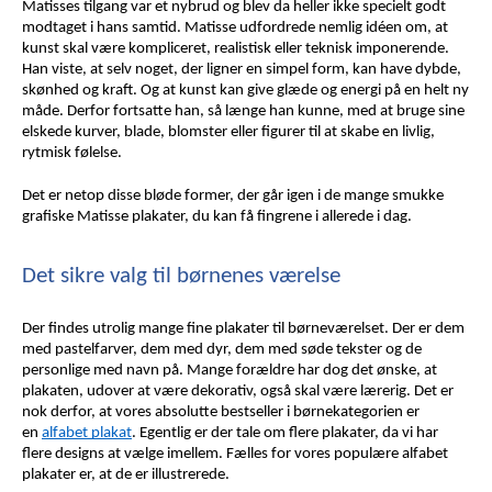
Matisses tilgang var et nybrud og blev da heller ikke specielt godt 
modtaget i hans samtid. Matisse udfordrede nemlig idéen om, at 
kunst skal være kompliceret, realistisk eller teknisk imponerende. 
Han viste, at selv noget, der ligner en simpel form, kan have dybde, 
skønhed og kraft. Og at kunst kan give glæde og energi på en helt ny 
måde. Derfor fortsatte han, så længe han kunne, med at bruge sine 
elskede kurver, blade, blomster eller figurer til at skabe en livlig, 
rytmisk følelse.
Det er netop disse bløde former, der går igen i de mange smukke 
grafiske Matisse plakater, du kan få fingrene i allerede i dag.
Det sikre valg til børnenes værelse
Der findes utrolig mange fine plakater til børneværelset. Der er dem 
med pastelfarver, dem med dyr, dem med søde tekster og de 
personlige med navn på. Mange forældre har dog det ønske, at 
plakaten, udover at være dekorativ, også skal være lærerig. Det er 
nok derfor, at vores absolutte bestseller i børnekategorien er 
en 
alfabet plakat
. Egentlig er der tale om flere plakater, da vi har 
flere designs at vælge imellem. Fælles for vores populære alfabet 
plakater er, at de er illustrerede. 