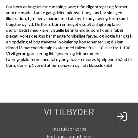
For børn er bogstaverne meningsløse; tilfældige streger og former, 
som de møder første gang. Men når hvert bogstav har sin egen 
illustration, hjælper vi barnet med at knytte bogstav og form samt 
bogstav og lyd. De fleste børn er meget visuelt anlagte og lærer 
derfor bedst med klare, visuelle læringsmidler som fx en alfabet 
plakat. Vores designs har mange forskellige farver, og nogle har også 
en opdeling af bogstaverne i vokaler og konsonanter. Og du kan 
tilmed få matchende talplakater med tallene fra 1-10 eller fra 1-100. 
Vi vil gerne gøre læring lidt sjovere og lidt nemmere. 
Læringsplakaterne med tal og bogstaver er vores hjælpende hånd til 
børn, der er på vej ud af børnehaven og ind i klasselokalet.
VI TILBYDER
Instruktørkorps
Forbundssamarbejde