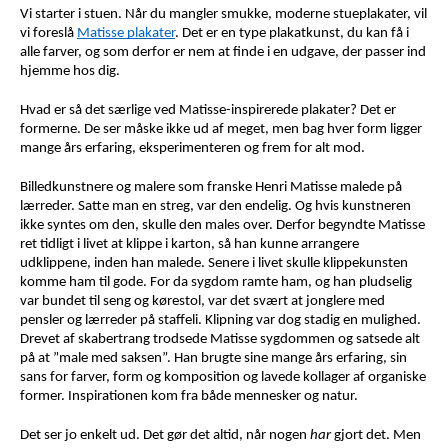
Vi starter i stuen. Når du mangler smukke, moderne stueplakater, vil 
vi foreslå 
Matisse plakater
. Det er en type plakatkunst, du kan få i 
alle farver, og som derfor er nem at finde i en udgave, der passer ind 
hjemme hos dig. 
Hvad er så det særlige ved Matisse-inspirerede plakater? Det er 
formerne. De ser måske ikke ud af meget, men bag hver form ligger 
mange års erfaring, eksperimenteren og frem for alt mod. 
Billedkunstnere og malere som franske Henri Matisse malede på 
lærreder. Satte man en streg, var den endelig. Og hvis kunstneren 
ikke syntes om den, skulle den males over. Derfor begyndte Matisse 
ret tidligt i livet at klippe i karton, så han kunne arrangere 
udklippene, inden han malede. Senere i livet skulle klippekunsten 
komme ham til gode. For da sygdom ramte ham, og han pludselig 
var bundet til seng og kørestol, var det svært at jonglere med 
pensler og lærreder på staffeli. Klipning var dog stadig en mulighed. 
Drevet af skabertrang trodsede Matisse sygdommen og satsede alt 
på at ”male med saksen”. Han brugte sine mange års erfaring, sin 
sans for farver, form og komposition og lavede kollager af organiske 
former. Inspirationen kom fra både mennesker og natur. 
Det ser jo enkelt ud. Det gør det altid, når nogen 
har
 gjort det. Men 