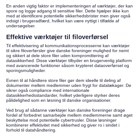
En anden vigtig faktor er implementeringen af værktøjer, der kan
spore og logge adgang til sensitive filer. Dette hjælper ikke kun
med at identificere potentielle sikkerhedsbrister men giver også
indsigt i brugeradfærd, hvilket kan være nyttigt i tilfælde af
undersøgelser.
Effektive værktøjer til filoverførsel
Til effektivisering af kommunikationsprocesserne kan værktøjer
til sikre filoverførsler give danske foreninger mulighed for nemt
og sikkert at dele store filer uden kompromittering af
datasikkerhed. Disse værktøjer tilbyder en brugervenlig platform
med avancerede funktioner såsom krypteret dataoverførsel og
sporingsmuligheder.
Evnen til at håndtere store filer gør dem ideelle til deling af
dokumenter mellem medlemmer uden frygt for datalækager. De
sikrer også compliance med internationale
datasikkerhedsstandarder, hvilket yderligere styrker deres
pålidelighed som en løsning til danske organisationer.
Ved brug af sådanne værktøjer kan danske foreninger drage
fordel af forbedret samarbejde mellem medlemmerne samt øget
beskyttelse mod potentielle cybertrusler. Disse løsninger
kombinerer effektivitet med sikkerhed og giver ro i sindet i
forhold til datahåndtering.