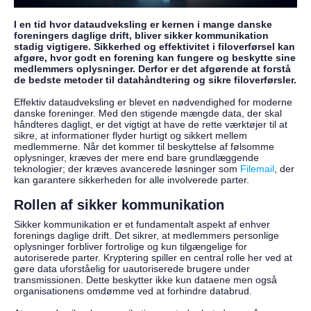
I en tid hvor dataudveksling er kernen i mange danske
foreningers daglige drift, bliver sikker kommunikation
stadig vigtigere. Sikkerhed og effektivitet i filoverførsel kan
afgøre, hvor godt en forening kan fungere og beskytte sine
medlemmers oplysninger. Derfor er det afgørende at forstå
de bedste metoder til datahåndtering og sikre filoverførsler.
Effektiv dataudveksling er blevet en nødvendighed for moderne
danske foreninger. Med den stigende mængde data, der skal
håndteres dagligt, er det vigtigt at have de rette værktøjer til at
sikre, at informationer flyder hurtigt og sikkert mellem
medlemmerne. Når det kommer til beskyttelse af følsomme
oplysninger, kræves der mere end bare grundlæggende
teknologier; der kræves avancerede løsninger som
Filemail
, der
kan garantere sikkerheden for alle involverede parter.
Rollen af sikker kommunikation
Sikker kommunikation er et fundamentalt aspekt af enhver
forenings daglige drift. Det sikrer, at medlemmers personlige
oplysninger forbliver fortrolige og kun tilgængelige for
autoriserede parter. Kryptering spiller en central rolle her ved at
gøre data uforståelig for uautoriserede brugere under
transmissionen. Dette beskytter ikke kun dataene men også
organisationens omdømme ved at forhindre databrud.