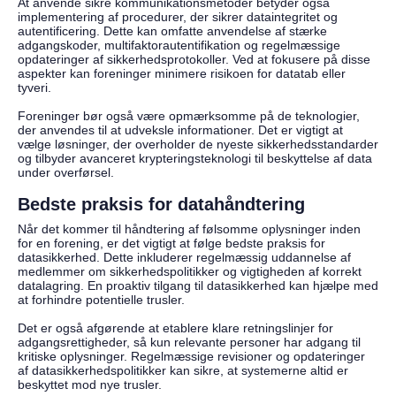
At anvende sikre kommunikationsmetoder betyder også
implementering af procedurer, der sikrer dataintegritet og
autentificering. Dette kan omfatte anvendelse af stærke
adgangskoder, multifaktorautentifikation og regelmæssige
opdateringer af sikkerhedsprotokoller. Ved at fokusere på disse
aspekter kan foreninger minimere risikoen for datatab eller
tyveri.
Foreninger bør også være opmærksomme på de teknologier,
der anvendes til at udveksle informationer. Det er vigtigt at
vælge løsninger, der overholder de nyeste sikkerhedsstandarder
og tilbyder avanceret krypteringsteknologi til beskyttelse af data
under overførsel.
Bedste praksis for datahåndtering
Når det kommer til håndtering af følsomme oplysninger inden
for en forening, er det vigtigt at følge bedste praksis for
datasikkerhed. Dette inkluderer regelmæssig uddannelse af
medlemmer om sikkerhedspolitikker og vigtigheden af korrekt
datalagring. En proaktiv tilgang til datasikkerhed kan hjælpe med
at forhindre potentielle trusler.
Det er også afgørende at etablere klare retningslinjer for
adgangsrettigheder, så kun relevante personer har adgang til
kritiske oplysninger. Regelmæssige revisioner og opdateringer
af datasikkerhedspolitikker kan sikre, at systemerne altid er
beskyttet mod nye trusler.