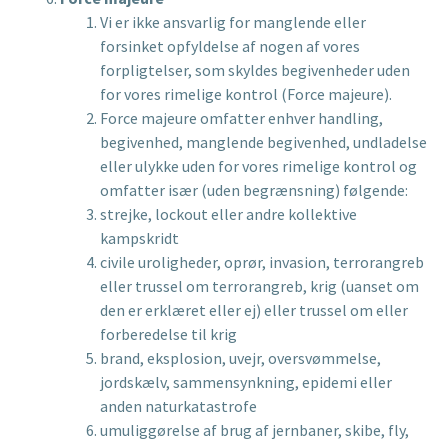
Vi er ikke ansvarlig for manglende eller
forsinket opfyldelse af nogen af vores
forpligtelser, som skyldes begivenheder uden
for vores rimelige kontrol (Force majeure).
Force majeure omfatter enhver handling,
begivenhed, manglende begivenhed, undladelse
eller ulykke uden for vores rimelige kontrol og
omfatter især (uden begrænsning) følgende:
strejke, lockout eller andre kollektive
kampskridt
civile uroligheder, oprør, invasion, terrorangreb
eller trussel om terrorangreb, krig (uanset om
den er erklæret eller ej) eller trussel om eller
forberedelse til krig
brand, eksplosion, uvejr, oversvømmelse,
jordskælv, sammensynkning, epidemi eller
anden naturkatastrofe
umuliggørelse af brug af jernbaner, skibe, fly,